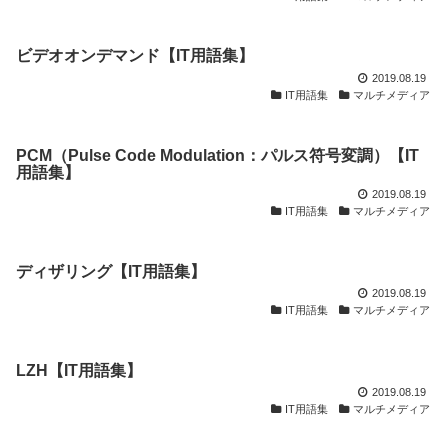
ビデオオンデマンド【IT用語集】
2019.08.19
IT用語集
マルチメディア
PCM（Pulse Code Modulation：パルス符号変調）【IT
用語集】
2019.08.19
IT用語集
マルチメディア
ディザリング【IT用語集】
2019.08.19
IT用語集
マルチメディア
LZH【IT用語集】
2019.08.19
IT用語集
マルチメディア